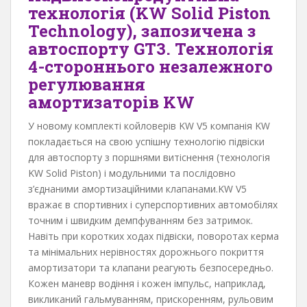
технологія (KW Solid Piston
Technology), запозичена з
автоспорту GT3. Технологія
4-стороннього незалежного
регулювання
амортизаторів KW
У новому комплекті койловерів KW V5 компанія KW
покладається на свою успішну технологію підвіски
для автоспорту з поршнями витіснення (технологія
KW Solid Piston) і модульними та послідовно
з’єднаними амортизаційними клапанами.KW V5
вражає в спортивних і суперспортивних автомобілях
точним і швидким демпфуванням без затримок.
Навіть при коротких ходах підвіски, поворотах керма
та мінімальних нерівностях дорожнього покриття
амортизатори та клапани реагують безпосередньо.
Кожен маневр водіння і кожен імпульс, наприклад,
викликаний гальмуванням, прискоренням, рульовим