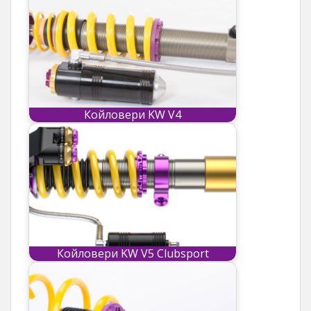
Койловери KW V4
Койловери KW V5 Clubsport