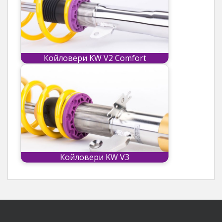
Койловери KW V2 Comfort
Койловери KW V3