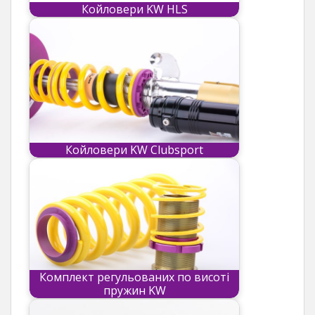
Койловери KW HLS
Койловери KW Clubsport
Комплект регульованих по висоті
пружин KW