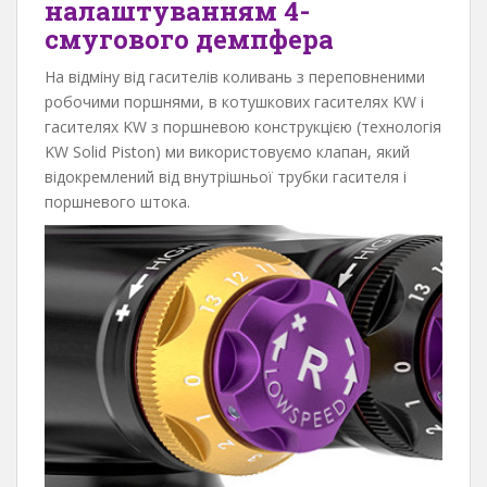
налаштуванням 4-
смугового демпфера
На відміну від гасителів коливань з переповненими
робочими поршнями, в котушкових гасителях KW і
гасителях KW з поршневою конструкцією (технологія
KW Solid Piston) ми використовуємо клапан, який
відокремлений від внутрішньої трубки гасителя і
поршневого штока.