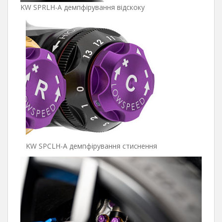
KW SPRLH-A демпфірування відскоку
KW SPCLH-A демпфірування стиснення