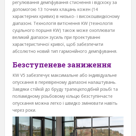
регулювання демпфування стиснення і відскоку за
допомогою 13 точних клацань кожен (14
характерних кривих) в низько- і високошвидкісному
діапазоні. Технологія витіснення KW (технологія
суцільного поршня KW) також може охоплювати
великий діапазон зусиль при проектуванні
характеристичної кривої, щоб забезпечити
абсолютно новий тип гармонійного демпфування.
Безступеневе заниження
KW V5 забезпечує максимальне або індивідуальне
опускання в перевіреному діапазоні налаштувань.
Завдяки стійкій до бруду трапецієподібній різьбі та
поліамідному різьбовому кільцю безступінчасте
опускання можна легко і швидко змінювати навіть
через роки.