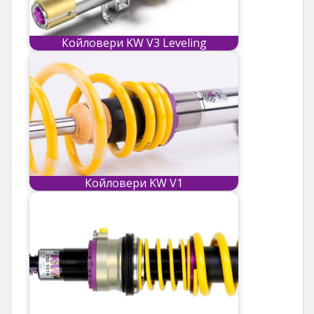
Койловери KW V3 Leveling
Койловери KW V1