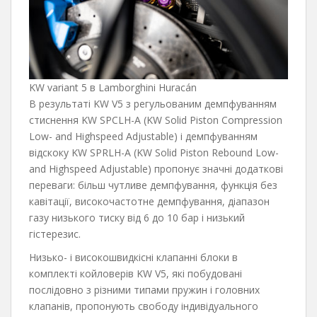
KW variant 5 в Lamborghini Huracán
В результаті KW V5 з регульованим демпфуванням
стиснення KW SPCLH-A (KW Solid Piston Compression
Low- and Highspeed Adjustable) і демпфуванням
відскоку KW SPRLH-A (KW Solid Piston Rebound Low-
and Highspeed Adjustable) пропонує значні додаткові
переваги: більш чутливе демпфування, функція без
кавітації, високочастотне демпфування, діапазон
газу низького тиску від 6 до 10 бар і низький
гістерезис.
Низько- і високошвидкісні клапанні блоки в
комплекті койловерів KW V5, які побудовані
послідовно з різними типами пружин і головних
клапанів, пропонують свободу індивідуального