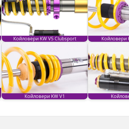
Койловери KW V5 Clubsport
Койловери 
Койловери KW V1
Койлов