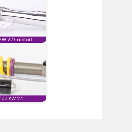
KW V2 Comfort
ери KW V4