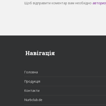
Щоб відправити коментар вам необхідно
авториз
Навігація
записів
Навігація
Головна
Продукція
Контакти
Nurbclub.de