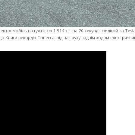
ектромобіль потужністю 1 914 к.с. на 20 секунд швидший за Tesla
о Книги рекордів Гіннесса: під час руху заднім ходом електрични