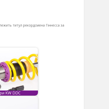
алежить титул рекордсмена Гіннесса за
ри KW DDC