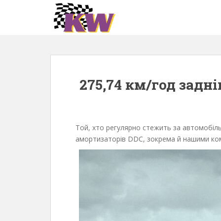
S
k
i
p
t
o
m
275,74 км/год задн
a
i
n
c
Той, хто регулярно стежить за автомобіл
o
амортизаторів DDC, зокрема й нашими комп
n
t
e
n
t