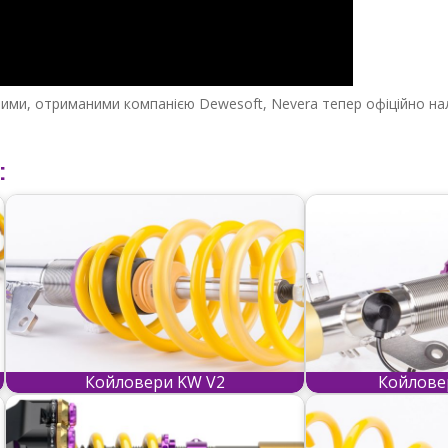
аними, отриманими компанією Dewesoft, Nevera тепер офіційно н
:
Койловери KW V2
Койлове