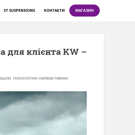
ST SUSPENSIONS
КОНТАКТИ
МАГАЗИН
са для клієнта KW –
нашою технологією напівактивних