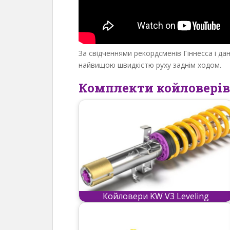
За свідченнями рекордсменів Гіннесса і д
найвищою швидкістю руху заднім ходом.
Комплекти койловерів
Койловери KW V3 Leveling