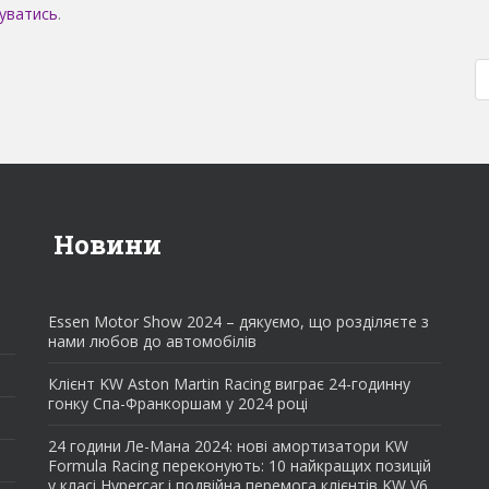
уватись
.
Новини
Essen Motor Show 2024 – дякуємо, що розділяєте з
нами любов до автомобілів
Клієнт KW Aston Martin Racing виграє 24-годинну
гонку Спа-Франкоршам у 2024 році
24 години Ле-Мана 2024: нові амортизатори KW
Formula Racing переконують: 10 найкращих позицій
у класі Hypercar і подвійна перемога клієнтів KW V6